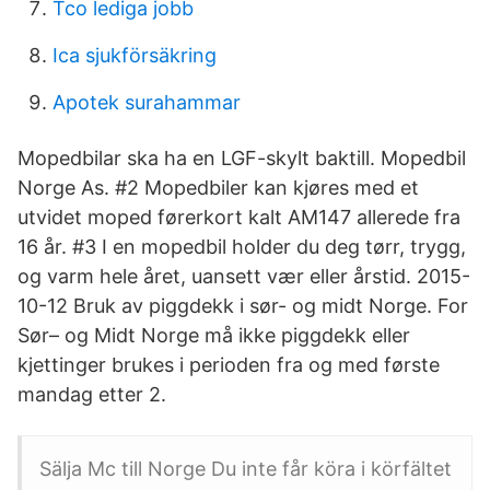
Tco lediga jobb
Ica sjukförsäkring
Apotek surahammar
Mopedbilar ska ha en LGF-skylt baktill. Mopedbil
Norge As. #2 Mopedbiler kan kjøres med et
utvidet moped førerkort kalt AM147 allerede fra
16 år. #3 I en mopedbil holder du deg tørr, trygg,
og varm hele året, uansett vær eller årstid. 2015-
10-12 Bruk av piggdekk i sør- og midt Norge. For
Sør– og Midt Norge må ikke piggdekk eller
kjettinger brukes i perioden fra og med første
mandag etter 2.
Sälja Mc till Norge Du inte får köra i körfältet