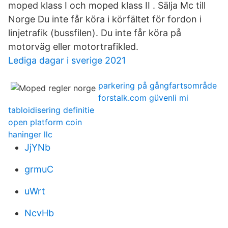
moped klass I och moped klass II . Sälja Mc till
Norge Du inte får köra i körfältet för fordon i
linjetrafik (bussfilen). Du inte får köra på
motorväg eller motortrafikled.
Lediga dagar i sverige 2021
parkering på gångfartsområde
forstalk.com güvenli mi
tabloidisering definitie
open platform coin
haninger llc
JjYNb
grmuC
uWrt
NcvHb