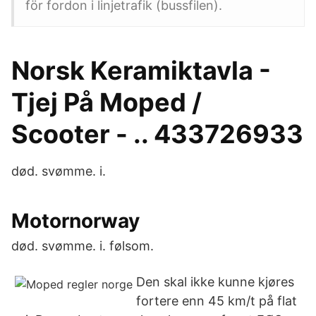
för fordon i linjetrafik (bussfilen).
Norsk Keramiktavla -
Tjej På Moped /
Scooter - .. 433726933
død. svømme. i.
Motornorway
død. svømme. i. følsom.
Den skal ikke kunne kjøres
fortere enn 45 km/t på flat