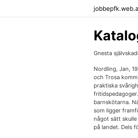
jobbepfk.web.
Katalo
Gnesta självskad
Nordling, Jan, 1
och Trosa kommun
praktiska svårigh
fritidspedagoger.
barnskötarna. När
som ligger framfö
något sätt skull
på landet. Dels f