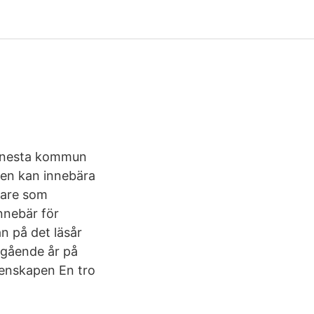
 Gnesta kommun
men kan innebära
ärare som
nnebär för
n på det läsår
regående år på
menskapen En tro