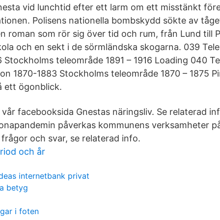
nesta vid lunchtid efter ett larm om ett misstänkt för
ationen. Polisens nationella bombskydd sökte av tåge
r en roman som rör sig över tid och rum, från Lund till P
skola och en sekt i de sörmländska skogarna. 039 Tel
6 Stockholms teleområde 1891 – 1916 Loading 040 Te
on 1870-1883 Stockholms teleområde 1870 – 1875 Pi
 ett ögonblick.
 vår facebooksida Gnestas näringsliv. Se relaterad in
ronapandemin påverkas kommunens verksamheter på o
frågor och svar, se relaterad info.
riod och år
deas internetbank privat
a betyg
gar i foten