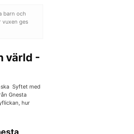
a barn och
är vuxen ges
 värld -
anska Syftet med
rån Gnesta
yflickan, hur
nesta