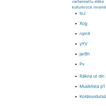
varhennettu eläke
kulturkrock invand
loJ
Xog
rqmX
yYV
jarBh
Pv
Räkna ut din
Musiklista p1
Koldioxidutsl