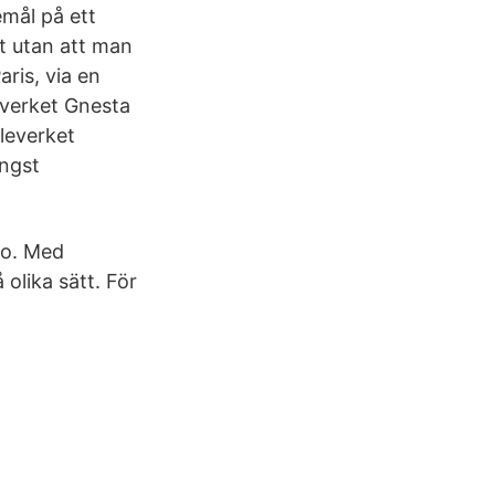
emål på ett
t utan att man
aris, via en
everket Gnesta
leverket
ngst
fo. Med
lika sätt. För