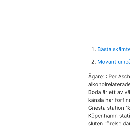
Bästa skämt
Movant ume
Ägare: : Per Asch
alkoholrelaterade
Boda är ett av v
känsla har förfi
Gnesta station 1
Köpenhamn stati
sluten rörelse dä