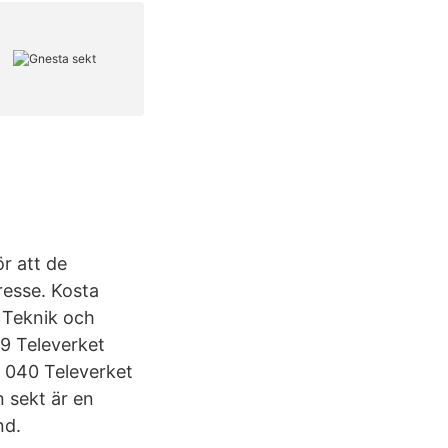
ör att de
resse. Kosta
 Teknik och
39 Televerket
 040 Televerket
 sekt är en
nd.