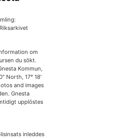
amling:
 Riksarkivet
 information om
kursen du sökt.
n Gnesta Kommun,
" North, 17° 18'
photos and images
eden. Gnesta
tidigt upplöstes
isinsats inleddes