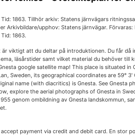
 Tid: 1863. Tillhör arkiv: Statens järnvägars ritningss
r Arkivbildare/upphov: Statens järnvägar. Förvaras:
 Tid: 1863.
 är viktigt att du deltar på introduktionen. Du får då
ema, läsårstider samt vilket material du behöver till 
nesta google satellite map! This place is situated i
n, Sweden, its geographical coordinates are 59° 3' 0
riginal name (with diacritics) is Gnesta. See Gnesta 
elow, explore the aerial photographs of Gnesta in Sw
 1955 genom ombildning av Gnesta landskommun, sam
et.
accept payment via credit and debit card. En stor pol