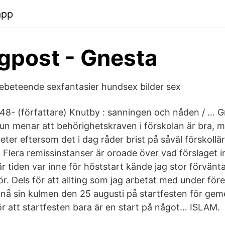
app
gpost - Gnesta
ebeteende sexfantasier hundsex bilder sex
948- (författare) Knutby : sanningen och nåden / …
 menar att behörighetskraven i förskolan är bra, 
eter eftersom det i dag råder brist på såväl förskoll
 Flera remissinstanser är oroade över vad förslaget i
 tiden var inne för höststart kände jag stor förvänta
r. Dels för att allting som jag arbetat med under fö
e nå sin kulmen den 25 augusti på startfesten för ge
ör att startfesten bara är en start på något… ISLAM.