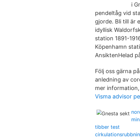
i G
pendeltåg vid st
gjorde. Bli till ä
idyllisk Waldorf
station 1891-191
Köpenhamn stati
AnsiktenHelad på
Följ oss gärna på
anledning av co
mer information, 
Visma advisor pe
nor
min
tibber test
cirkulationsrubbnin