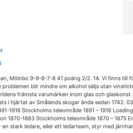
et
å
an, Mölnbo 9-9-8-7-8 41 poäng 2/2. 14. Vi finns till f
 problemen blir mindre om alkohol säljs utan vinstint
ärldens främsta varumärken inom glas och glaskonst.
nats i hjärtat av Smålands skogar ända sedan 1742. 0
891-1916 Stockholms teleområde 1891 – 1916 Loading
on 1870-1883 Stockholms teleområde 1870 – 1875 En
r en stark ledare, eller ett ledarteam, styr med järnha