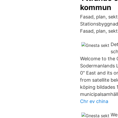
kommun
Fasad, plan, sekt
Stationsbyggnade
Fasad, plan, sekt
Det
sch
Welcome to the G
Sodermanlands La
0" East and its o
from satellite b
köping bildades
municipalsamhäll
Chr ev china
We 