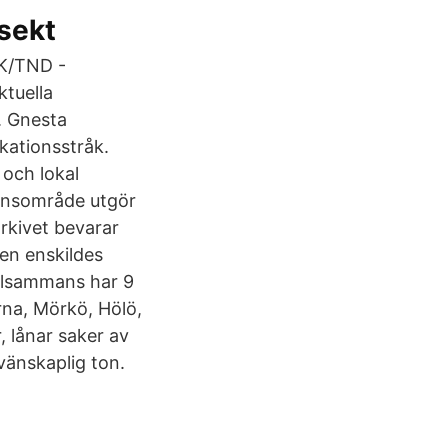
”sekt
EK/TND -
ktuella
. Gnesta
kationsstråk.
 och lokal
tionsområde utgör
kivet bevarar
en enskildes
illsammans har 9
rna, Mörkö, Hölö,
, lånar saker av
 vänskaplig ton.