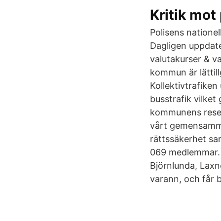
Kritik mot
Polisens natione
Dagligen uppdater
valutakurser & 
kommun är lättil
Kollektivtrafiken
busstrafik vilket
kommunens resec
vårt gemensamma 
rättssäkerhet sa
069 medlemmar. G
Björnlunda, Laxne
varann, och får b