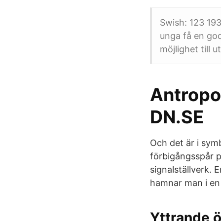
Swish: 123 193
unga få en god
möjlighet till
Antropo
DN.SE
Och det är i sym
förbigångsspår p
signalställverk. 
hamnar man i en
Yttrande ö