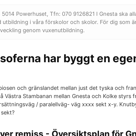
 5014 Powerhuset, Tfn: 070 9126821 I Gnesta ska all
 utbildning i våra förskolor och skolor. För dig som 
 utveckling genom vuxenutbildning.
soferna har byggt en egen
biosen och gränslandet mellan just det tyska och fr
å Västra Stambanan mellan Gnesta och Kolke styrs f
Ersättningsväg / paralellväg- väg xxxx sekt x-y. Knutb
 sekt?
ver remiss - Översiktsplan för G