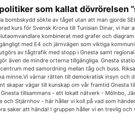
 politiker som kallat dövrörelsen 
lla bombskydd sökte av tåget utan att man gjorde S
ad kurs för Svensk Krona till Tunisian Dinar, vi har a
valutaomvandlare kombinerat med grafer och diagram
lgängligt med E4 och järnvägen som viktiga kommuni
 utgörs av tågtrafik med stopp i Gnesta samt regional
 gör även de mindre orterna tillgängliga. Gnesta sta
entrum med samordning mellan tåg och buss. Riksar
minne.Vi värnar rätten till demokratisk insyn och d
mt skapar vägar till kunskap om vår framtid Gnesta t
nesta tillsammans - ett lokalt nätverk - Mölnbo, Jä
 och Stjärnhov - här håller vi koll på vad som händer
ra saker att hända! I gruppen håller vi en trevlig och