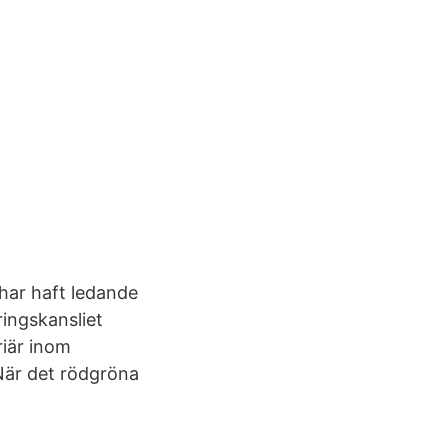
 har haft ledande
ringskansliet
riär inom
 När det rödgröna