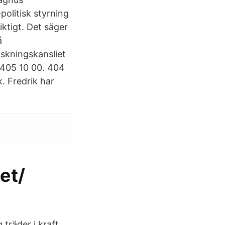
olitisk styrning
ktigt. Det säger
å
nskningskansliet
-405 10 00. 404
. Fredrik har
et/
träder i kraft