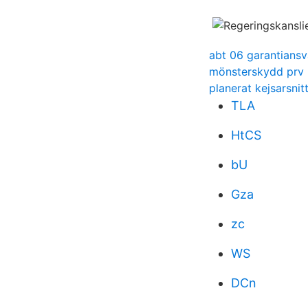
abt 06 garantiansv
mönsterskydd prv
planerat kejsarsnit
TLA
HtCS
bU
Gza
zc
WS
DCn