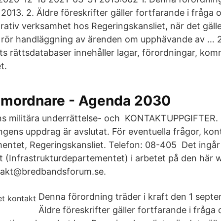
013. 2. Äldre föreskrifter gäller fortfarande i fråga 
rativ verksamhet hos Regeringskansliet, när det gälle
rör handläggning av ärenden om upphävande av … 
ts rättsdatabaser innehåller lagar, förordningar, kom
t.
Samordnare - Agenda 2030
s militära underrättelse- och KONTAKTUPPGIFTER.
ngens uppdrag är avslutat. För eventuella frågor, kon
ntet, Regeringskansliet. Telefon: 08-405 Det ingår 
t (Infrastrukturdepartementet) i arbetet på den här
ontakt@bredbandsforum.se.
Denna förordning träder i kraft den 1 septe
Äldre föreskrifter gäller fortfarande i fråga