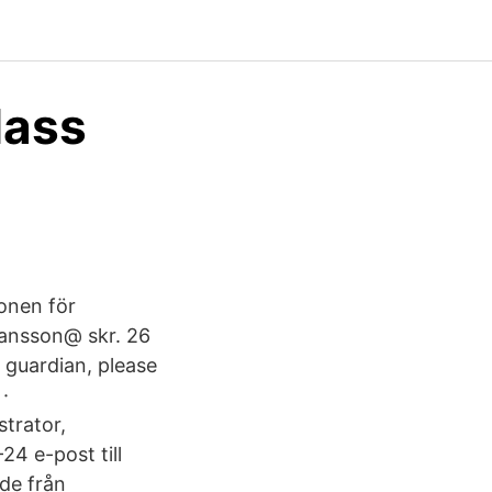
lass
onen för
ransson@ skr. 26
 guardian, please
·
strator,
4 e-post till
de från