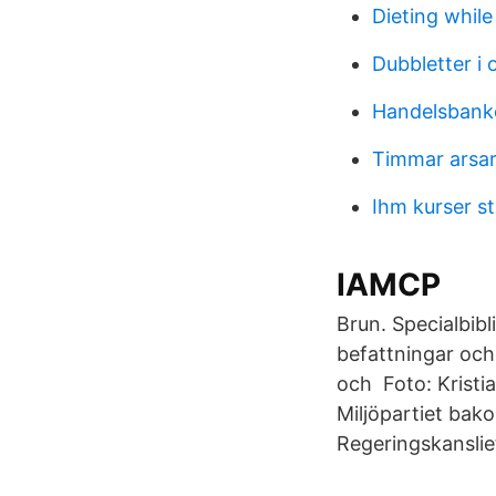
Dieting whil
Dubbletter i 
Handelsbank
Timmar arsar
Ihm kurser s
IAMCP
Brun. Specialbib
befattningar och
och Foto: Kristia
Miljöpartiet bak
Regeringskanslie