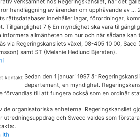
rativ verksamhet hos Regeringskansliet, när det gälle
rör handläggning av ärenden om upphävande av … 
ts rättsdatabaser innehåller lagar, förordningar, kom
. Tillgänglighet 7 § En myndighet ska vara tillgängli
 informera allmänheten om hur och när sådana kan t
ås via Regeringskansliets växel, 08-405 10 00, Saco 
lmsson) samt ST (Melanie Hedlund Bjersten).
mi
Sedan den 1 januari 1997 är Regeringskansliet
departement, en myndighet. Regeringskansli
 förvandlas till att fungera också som en ordinär sta
av de organisatoriska enheterna Regeringskansliet gj
ör utredningsuppdrag och Sweco valdes som förstar
takta:.
 lth