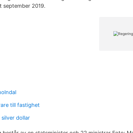
t september 2019.
molndal
are till fastighet
ilver dollar
g består av en statsminister och 22 ministrar Foto: 