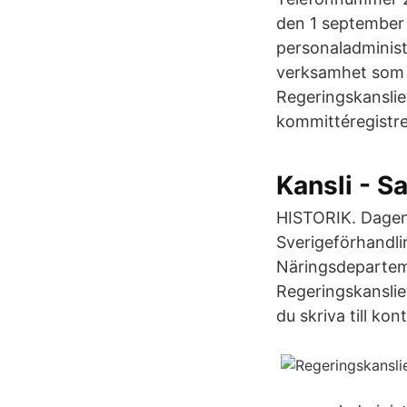
den 1 september 2
personaladminist
verksamhet som 
Regeringskanslie
kommittéregistre
Kansli - 
HISTORIK. Dagen
Sverigeförhandli
Näringsdeparteme
Regeringskanslie
du skriva till k