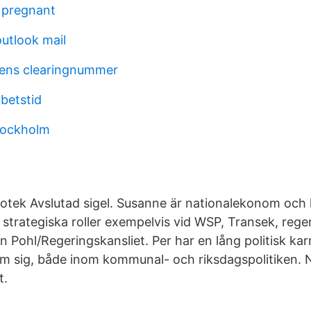
e pregnant
outlook mail
ens clearingnummer
betstid
tockholm
liotek Avslutad sigel. Susanne är nationalekonom och
 strategiska roller exempelvis vid WSP, Transek, rege
n Pohl/Regeringskansliet. Per har en lång politisk kar
om sig, både inom kommunal- och riksdagspolitiken.
t.