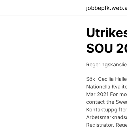
jobbepfk.web.
Utrike
SOU 2
Regeringskanslie
Sök Cecilia Hall
Nationella Kvali
Mar 2021 For mor
contact the Swedi
‎Kontaktuppgifter
Arbetsmarknadsde
Registrator, Reg