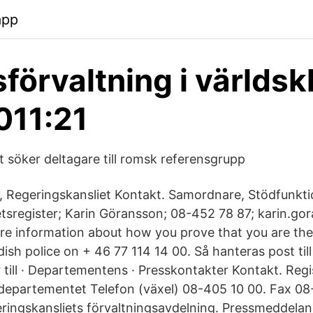
app
sförvaltning i världsk
011:21
t söker deltagare till romsk referensgrupp
e, Regeringskansliet Kontakt. Samordnare, Stödfunkti
tetsregister; Karin Göransson; 08-452 78 87; karin.go
e information about how you prove that you are the
sh police on + 46 77 114 14 00. ‎Så hanteras post till 
 till · ‎Departementens · ‎Presskontakter Kontakt. Regi
partementet Telefon (växel) 08-405 10 00. Fax 08-2
eringskansliets förvaltningsavdelning. Pressmeddelan