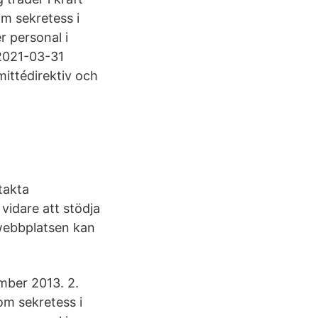
om sekretess i
r personal i
2021-03-31
mittédirektiv och
takta
vidare att stödja
 webbplatsen kan
mber 2013. 2.
 om sekretess i