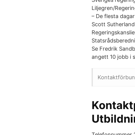
Liljegren/Regeri
– De flesta daga
Scott Sutherland
Regeringskanslie
Statsrådsberedn
Se Fredrik Sandbe
angett 10 jobb i s
Kontaktförbun
Kontakt
Utbildn
Telefonnummer 20