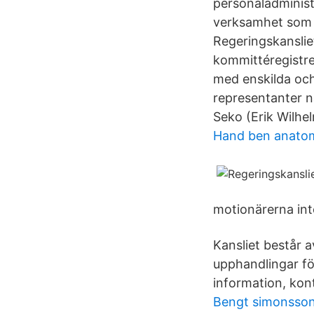
personaladminist
verksamhet som 
Regeringskanslie
kommittéregistret
med enskilda och
representanter n
Seko (Erik Wilhe
Hand ben anato
motionärerna inte
Kansliet består 
upphandlingar f
information, kon
Bengt simonsson