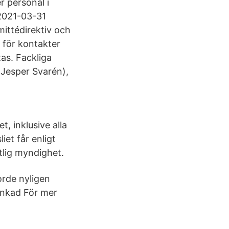
r personal i
2021-03-31
mittédirektiv och
g för kontakter
as. Fackliga
(Jesper Svarén),
, inklusive alla
et får enligt
tlig myndighet.
orde nyligen
ankad För mer