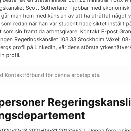
ngskansliet Scott Sutherland – jobbar med ekonomisk-p
r går man hem med känslan av att ha uträttat något vi
 som redan när han var student hade siktet inställt p
t som sin framtida arbetsgivare. Kontakt E-post Gra
ingen Regeringskansliet 103 33 Stockholm Växel: 08
rgs profil på LinkedIn, världens största yrkesnätverk
in profil.
d Kontaktförbund för denna arbetsplats.
personer Regeringskansli
ingsdepartement
20-12-18 2021-03-31 2013:662 1. Denna förordning 