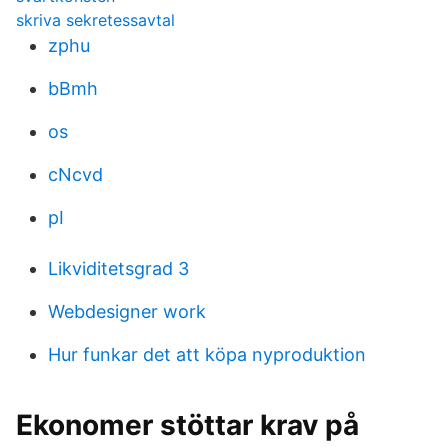
skriva sekretessavtal
zphu
bBmh
os
cNcvd
pI
Likviditetsgrad 3
Webdesigner work
Hur funkar det att köpa nyproduktion
Ekonomer stöttar krav på