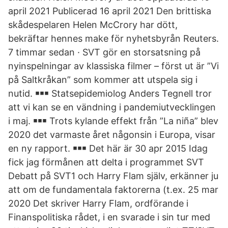
april 2021 Publicerad 16 april 2021 Den brittiska
skådespelaren Helen McCrory har dött,
bekräftar hennes make för nyhetsbyrån Reuters.
7 timmar sedan · SVT gör en storsatsning på
nyinspelningar av klassiska filmer – först ut är ”Vi
på Saltkråkan” som kommer att utspela sig i
nutid. ￭￭￭ Statsepidemiolog Anders Tegnell tror
att vi kan se en vändning i pandemiutvecklingen
i maj. ￭￭￭ Trots kylande effekt från ”La niña” blev
2020 det varmaste året någonsin i Europa, visar
en ny rapport. ￭￭￭ Det här är 30 apr 2015 Idag
fick jag förmånen att delta i programmet SVT
Debatt på SVT1 och Harry Flam själv, erkänner ju
att om de fundamentala faktorerna (t.ex. 25 mar
2020 Det skriver Harry Flam, ordförande i
Finanspolitiska rådet, i en svarade i sin tur med