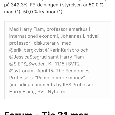
på 342,3%. Fördelningen i styrelsen är 50,0 %
män (1), 50,0 % kvinnor (1) .
Med Harry Flam, professor emeritus i
internationell ekonomi, Johannes Lindvall,
professor i diskuterar vi med
@erik_bergkvist @KarinKarlsbro och
@JessicaStegrud samt Harry Flam
@SIEPS_Sweden. Kl. 11.15 i SVT2
@svtforum: April 15: The Economics
Professors: "Pump in more money"
(including comments by IIES Professor
Harry Flam), SVT Nyheter.