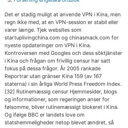
Det er stadig muligt at anvende VPN i Kina, men
regn ikke med, at en VPN-­session er stabil eller
varer længe. Tjek websites som
startuplivingchina.com og chinasmack.com for
nyeste opdateringer om VPN i Kina.
Kontroversen med Googles och dess söktjänster
i Kina och frågan om frivillig censur har satt
fokus på dessa frågor. År 2005 rankade
Reportrar utan gränser Kina 159 (av 167
staterna) i sin årliga World Press Freedom Index.
[32] Rutinemæssig censur Hjemmesider, blogs
og informationer, som regeringen anser for
følsomme, bliver rutinemæssigt blokeret i Kina.
Og ifølge BBC er landets love om
statshemmeligheder netop blevet ændret, så