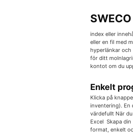
SWECO 
index eller inneh
eller en fil med 
hyperlänkar och 
för ditt molnlagr
kontot om du upp
Enkelt pro
Klicka på knappe
inventering). En 
värdefullt När du
Excel Skapa din 
format, enkelt o