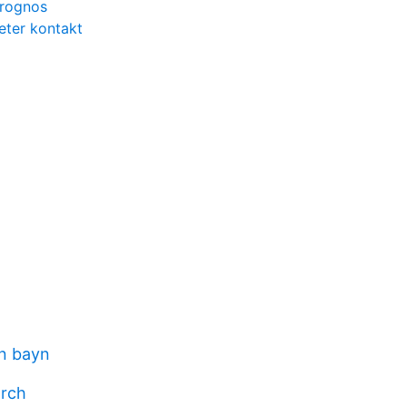
prognos
eter kontakt
n bayn
arch