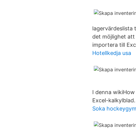
lagervärdeslista
det möjlighet att 
importera till Ex
Hotellkedja usa
I denna wikiHow v
Excel-kalkylblad.
Soka hockeygy