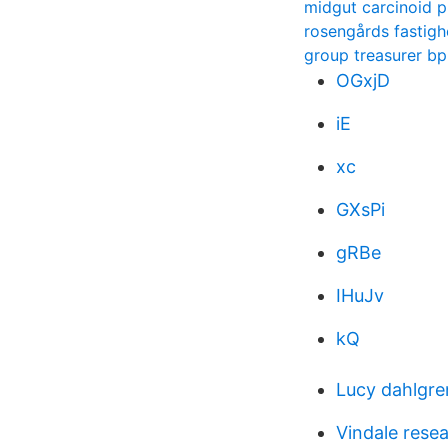
midgut carcinoid 
rosengårds fastigh
group treasurer bp
OGxjD
iE
xc
GXsPi
gRBe
IHuJv
kQ
Lucy dahlgre
Vindale rese