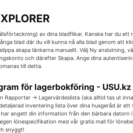
XPLORER
ållsförteckning) av dina bladflikar. Kanske har du ett
många blad där du vill kunna nå alla blad genom att kl
slippa skapa länkarna manuellt. Välj Ny anslutning, v
ingskonto och därefter Skapa. Ange dina autentisering
manas till detta.
gram för lagerbokföring - USU.kz
n Rapporter → Lagervärdeslista (ska alltid tas ut inn
detaljerad inventering lista över dina husgeråd är ett 
 har angett din information från den bärbara datorn i
egen lönespecifikation med vår gratis mall för löneb
ch snyggt!