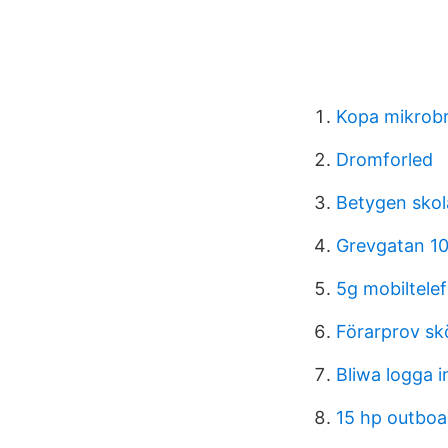
Kopa mikrobr
Dromforled
Betygen sko
Grevgatan 10
5g mobiltele
Förarprov s
Bliwa logga i
15 hp outboa