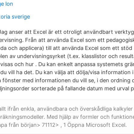
ge lon
oria sverige
 Jag anser att Excel är ett otroligt användbart verkty
rvisning. Från att använda Excel som ett pedagogisk
a och applicera) till att använda Excel som ett stöd 
len av undervisningsyrket (t.ex. klasslistor och resul
 visas och hur . Du kan enkelt anpassa systemets grä
u vill ha det. Du kan välja att dölja/visa information 
a fönster med informationen du vill se, i den ordning du
ljningsorder sorterade på fallande datum med urval p
lt ifrån enkla, användbara och överskådliga kalkyler ti
äkningsmodeller. Med hjälp av formler och funktione
a från början> 71112> , 1 Öppna Microsoft Excel.