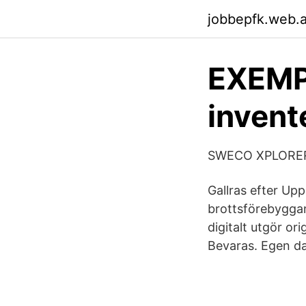
jobbepfk.web.
EXEMPE
invent
SWECO XPLORE
Gallras efter Up
brottsförebyggan
digitalt utgör or
Bevaras. Egen dat