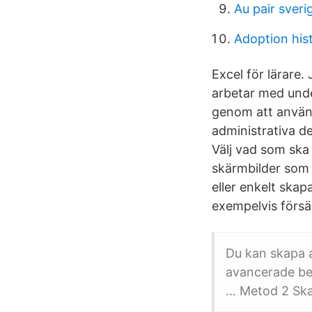
Au pair sveri
Adoption hist
Excel för lärare.
arbetar med unde
genom att använd
administrativa de
Välj vad som ska
skärmbilder som d
eller enkelt skap
exempelvis försä
Du kan skapa al
avancerade ber
… Metod 2 Skap