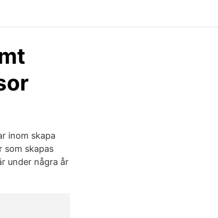
amt
sor
ar inom skapa
ar som skapas
 är under några år