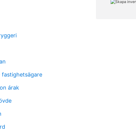
yggeri
lan
 fastighetsägare
fon árak
kövde
n
rd