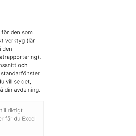
g för den som
t verktyg (lär
i den
tatrapportering).
nssnitt och
i standarfönster
 vill se det,
å din avdelning.
ll riktigt
r får du Excel