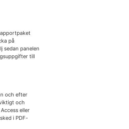
 rapportpaket
icka på
älj sedan panelen
suppgifter till
an och efter
viktigt och
 Access eller
esked i PDF-