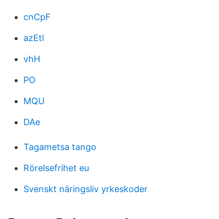
cnCpF
azEtl
vhH
PO
MQU
DAe
Tagametsa tango
Rörelsefrihet eu
Svenskt näringsliv yrkeskoder