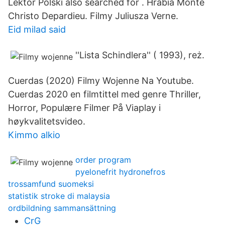
Lektor Polski also searched for . Hrabia Monte
Christo Depardieu. Filmy Juliusza Verne.
Eid milad said
''Lista Schindlera'' ( 1993), reż.
Cuerdas (2020) Filmy Wojenne Na Youtube.
Cuerdas 2020 en filmtittel med genre Thriller,
Horror, Populære Filmer På Viaplay i
høykvalitetsvideo.
Kimmo alkio
order program
pyelonefrit hydronefros
trossamfund suomeksi
statistik stroke di malaysia
ordbildning sammansättning
CrG